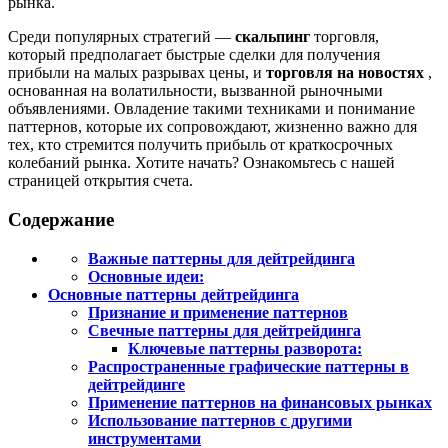
рынка.
Среди популярных стратегий —
скальпинг
торговля,
который предполагает быстрые сделки для получения
прибыли на малых разрывах цены, и
торговля на новостях
,
основанная на волатильности, вызванной рыночными
объявлениями. Овладение такими техниками и понимание
паттернов, которые их сопровождают, жизненно важно для
тех, кто стремится получить прибыль от краткосрочных
колебаний рынка. Хотите начать? Ознакомьтесь с нашей
страницей открытия счета.
Содержание
Важные паттерны для дейтрейдинга
Основные идеи:
Основные паттерны дейтрейдинга
Признание и применение паттернов
Свечные паттерны для дейтрейдинга
Ключевые паттерны разворота:
Распространенные графические паттерны в
дейтрейдинге
Применение паттернов на финансовых рынках
Использование паттернов с другими
инструментами