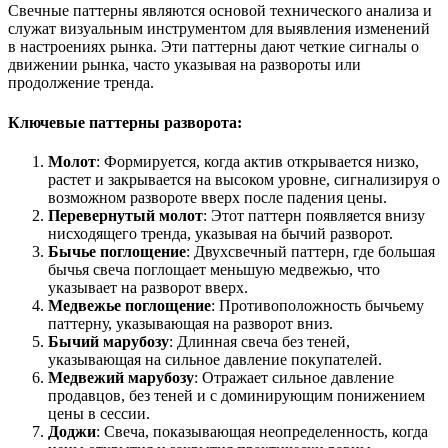
Свечные паттерны являются основой технического анализа и
служат визуальным инструментом для выявления изменений
в настроениях рынка. Эти паттерны дают четкие сигналы о
движении рынка, часто указывая на развороты или
продолжение тренда.
Ключевые паттерны разворота:
Молот
: Формируется, когда актив открывается низко,
растет и закрывается на высоком уровне, сигнализируя о
возможном развороте вверх после падения цены.
Перевернутый молот
: Этот паттерн появляется внизу
нисходящего тренда, указывая на бычий разворот.
Бычье поглощение
: Двухсвечный паттерн, где большая
бычья свеча поглощает меньшую медвежью, что
указывает на разворот вверх.
Медвежье поглощение
: Противоположность бычьему
паттерну, указывающая на разворот вниз.
Бычий марубозу
: Длинная свеча без теней,
указывающая на сильное давление покупателей.
Медвежий марубозу
: Отражает сильное давление
продавцов, без теней и с доминирующим понижением
цены в сессии.
Доджи
: Свеча, показывающая неопределенность, когда