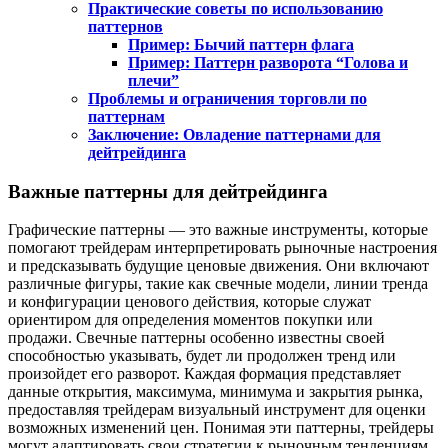
Практические советы по использованию
паттернов
Пример: Бычий паттерн флага
Пример: Паттерн разворота “Голова и
плечи”
Проблемы и ограничения торговли по
паттернам
Заключение: Овладение паттернами для
дейтрейдинга
Важные паттерны для дейтрейдинга
Графические паттерны — это важные инструменты, которые
помогают трейдерам интерпретировать рыночные настроения
и предсказывать будущие ценовые движения. Они включают
различные фигуры, такие как свечные модели, линии тренда
и конфигурации ценового действия, которые служат
ориентиром для определения моментов покупки или
продажи. Свечные паттерны особенно известны своей
способностью указывать, будет ли продолжен тренд или
произойдет его разворот. Каждая формация представляет
данные открытия, максимума, минимума и закрытия рынка,
предоставляя трейдерам визуальный инструмент для оценки
возможных изменений цен. Понимая эти паттерны, трейдеры
могут адаптировать свои стратегии к рыночным тенденциям,