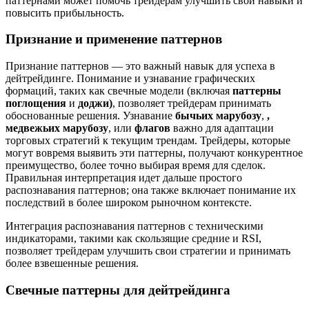
паттернами может помочь трейдерам улучшить свои навыки и
повысить прибыльность.
Признание и применение паттернов
Признание паттернов — это важный навык для успеха в
дейтрейдинге. Понимание и узнавание графических
формаций, таких как свечные модели (включая
паттерны
поглощения
и
доджи)
, позволяет трейдерам принимать
обоснованные решения. Узнавание
бычьих марубозу
,
,
медвежьих марубозу
, или
флагов
важно для адаптации
торговых стратегий к текущим трендам. Трейдеры, которые
могут вовремя выявить эти паттерны, получают конкурентное
преимущество, более точно выбирая время для сделок.
Правильная интерпретация идет дальше простого
распознавания паттернов; она также включает понимание их
последствий в более широком рыночном контексте.
Интеграция распознавания паттернов с техническими
индикаторами, такими как скользящие средние и RSI,
позволяет трейдерам улучшить свои стратегии и принимать
более взвешенные решения.
Свечные паттерны для дейтрейдинга