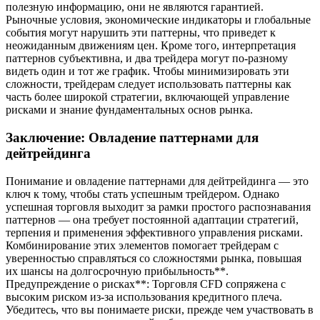
полезную информацию, они не являются гарантией.
Рыночные условия, экономические индикаторы и глобальные
события могут нарушить эти паттерны, что приведет к
неожиданным движениям цен. Кроме того, интерпретация
паттернов субъективна, и два трейдера могут по-разному
видеть один и тот же график. Чтобы минимизировать эти
сложности, трейдерам следует использовать паттерны как
часть более широкой стратегии, включающей управление
рисками и знание фундаментальных основ рынка.
Заключение: Овладение паттернами для
дейтрейдинга
Понимание и овладение паттернами для дейтрейдинга — это
ключ к тому, чтобы стать успешным трейдером. Однако
успешная торговля выходит за рамки простого распознавания
паттернов — она требует постоянной адаптации стратегий,
терпения и применения эффективного управления рисками.
Комбинирование этих элементов помогает трейдерам с
уверенностью справляться со сложностями рынка, повышая
их шансы на долгосрочную прибыльность**.
Предупреждение о рисках**: Торговля CFD сопряжена с
высоким риском из-за использования кредитного плеча.
Убедитесь, что вы понимаете риски, прежде чем участвовать в