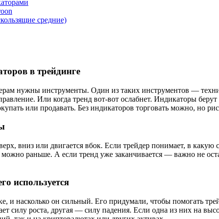
каторами
roon
кользящие средние)
аторов в трейдинге
ерам нужны инструменты. Один из таких инструментов — технич
аправление. Или когда тренд вот-вот ослабнет. Индикаторы беру
окупать или продавать. Без индикаторов торговать можно, но ри
ды
вверх, вниз или двигается вбок. Если трейдер понимает, в каку
 можно раньше. А если тренд уже заканчивается — важно не ост
его используется
ке, и насколько он сильный. Его придумали, чтобы помогать тре
ает силу роста, другая — силу падения. Если одна из них на вы
ий, так и на криптовалютах или других активах.