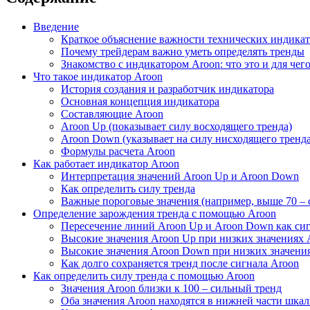
Введение
Краткое объяснение важности технических индикат
Почему трейдерам важно уметь определять тренды
Знакомство с индикатором Aroon: что это и для чег
Что такое индикатор Aroon
История создания и разработчик индикатора
Основная концепция индикатора
Составляющие Aroon
Aroon Up (показывает силу восходящего тренда)
Aroon Down (указывает на силу нисходящего тренда
Формулы расчета Aroon
Как работает индикатор Aroon
Интерпретация значений Aroon Up и Aroon Down
Как определить силу тренда
Важные пороговые значения (например, выше 70 – 
Определение зарождения тренда с помощью Aroon
Пересечение линий Aroon Up и Aroon Down как сиг
Высокие значения Aroon Up при низких значениях 
Высокие значения Aroon Down при низких значения
Как долго сохраняется тренд после сигнала Aroon
Как определить силу тренда с помощью Aroon
Значения Aroon близки к 100 – сильный тренд
Оба значения Aroon находятся в нижней части шкалы