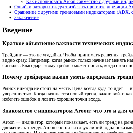
Как использовать Aroon совместно с другими инди
Ошибки, которых следует избегать при интерпретации A
Сравнение с другими трендовыми индикаторами (ADX, с
Заключение
Введение
Краткое объяснение важности технических индик
Трейдинг — это не угадайка. Чтобы принимать решения, трейд
видно сразу. Например, когда рынок только начинает менять н
сигналы. Благодаря этому трейдер может понять, когда стоит п
Почему трейдерам важно уметь определять трен
Рынок никогда не стоит на месте. Цена всегда куда-то идет — 
уверенностью. Когда начинается новый тренд, важно войти как
избегать ошибок и ловить хорошие точки входа.
Знакомство с индикатором Aroon: что это и для ч
Aroon — индикатор, который показывает, есть ли тренд на рын
движения к тренду. Aroon состоит из двух линий: одна показыв
или продавцы. Индикатор хорошо работает как на графиках акц