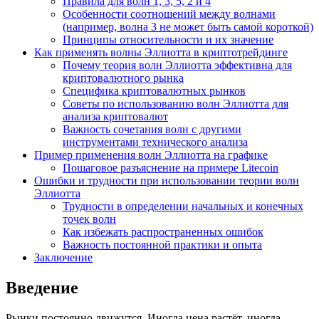
Правила для волн 1, 3, 5, 2 и 4
Особенности соотношений между волнами
(например, волна 3 не может быть самой короткой)
Принципы относительности и их значение
Как применять волны Эллиотта в криптотрейдинге
Почему теория волн Эллиотта эффективна для
криптовалютного рынка
Специфика криптовалютных рынков
Советы по использованию волн Эллиотта для
анализа криптовалют
Важность сочетания волн с другими
инструментами технического анализа
Пример применения волн Эллиотта на графике
Пошаговое разъяснение на примере Litecoin
Ошибки и трудности при использовании теории волн
Эллиотта
Трудности в определении начальных и конечных
точек волн
Как избежать распространенных ошибок
Важность постоянной практики и опыта
Заключение
Введение
Рынки постоянно движутся. Иногда цена растёт, иногда