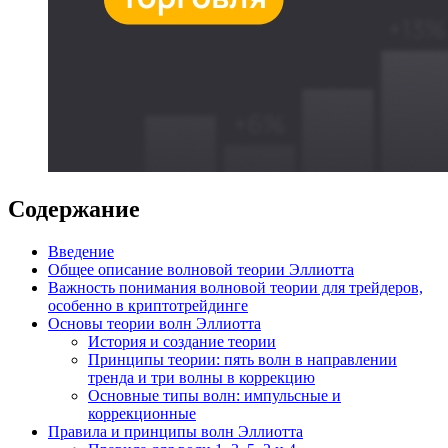
Содержание
Введение
Общее описание волновой теории Эллиотта
Важность понимания волновой теории для трейдеров,
особенно в криптотрейдинге
Основы теории волн Эллиотта
История и создание теории
Принципы теории: пять волн в направлении
тренда и три волны в коррекцию
Основные типы волн: импульсные и
коррекционные
Правила и принципы волн Эллиотта