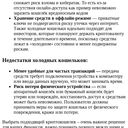
снижает риск взлома и кибератак. То есть из-за
отсутствия онлайн-доступа как пример невозможно
заразить кошелёк вредоносным кодом
Хранение средств в оффлайн-режиме
— приватные
ключи не подвергаются риску утечки через интернет.
Также холодные кошельки идеально подходят для
инвесторов, которые планируют держать криптовалюту
в течение длительного времени, поскольку средства
лежат в «холодном» состоянии и менее подвержены
рискам.
Недостатки холодных кошельков:
Менее удобные для частых транзакций —
передача
средств требует подключения устройства к компьютеру
или ввода данных вручную, что может занимать время.
Риск потери физического устройства —
если
аппаратный кошелёк или бумажный кошелёк будет
утерян или повреждён, восстановить доступ к средствам
может быть невозможно. Пользователи должны
принимать меры по защите кошелька от физического
повреждения, кражи или потери.
Выбрать подходящий криптокошелек – очень важное решение
для ваших финансов, важно понимать разницу между ними и