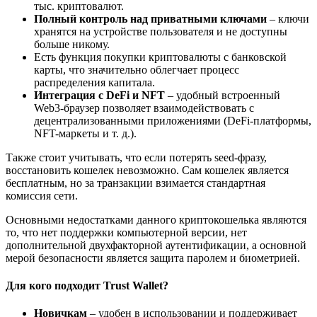
тыс. криптовалют.
Полный контроль над приватными ключами
– ключи
хранятся на устройстве пользователя и не доступны
больше никому.
Есть функция покупки криптовалюты с банковской
карты, что значительно облегчает процесс
распределения капитала.
Интеграция с DeFi и NFT
– удобный встроенный
Web3-браузер позволяет взаимодействовать с
децентрализованными приложениями (DeFi-платформы,
NFT-маркеты и т. д.).
Также стоит учитывать, что если потерять seed-фразу,
восстановить кошелек невозможно. Сам кошелек является
бесплатным, но за транзакции взимается стандартная
комиссия сети.
Основными недостатками данного криптокошелька являются
то, что нет поддержки компьютерной версии, нет
дополнительной двухфакторной аутентификации, а основной
мерой безопасности является защита паролем и биометрией.
Для кого подходит Trust Wallet?
Новичкам
– удобен в использовании и поддерживает