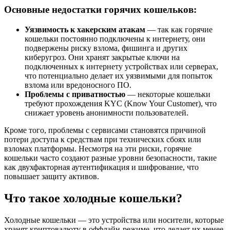
Основные недостатки горячих кошельков:
Уязвимость к хакерским атакам
— так как горячие
кошельки постоянно подключены к интернету, они
подвержены риску взлома, фишинга и других
киберугроз. Они хранят закрытые ключи на
подключенных к интернету устройствах или серверах,
что потенциально делает их уязвимыми для попыток
взлома или вредоносного ПО.
Проблемы с приватностью
— некоторые кошельки
требуют прохождения KYC (Know Your Customer), что
снижает уровень анонимности пользователей.
Кроме того, проблемы с сервисами становятся причиной
потери доступа к средствам при технических сбоях или
взломах платформы. Несмотря на эти риски, горячие
кошельки часто создают разные уровни безопасности, такие
как двухфакторная аутентификация и шифрование, что
повышает защиту активов.
Что такое холодные кошельки?
Холодные кошельки — это устройства или носители, которые
хранят криптовалюту в оффлайн-режиме, что делает их менее