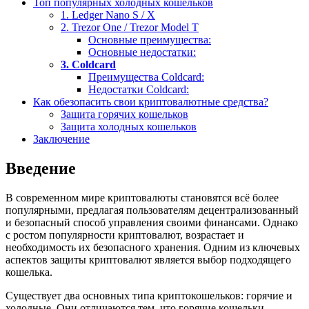
Топ популярных холодных кошельков
1. Ledger Nano S / X
2. Trezor One / Trezor Model T
Основные преимущества:
Основные недостатки:
3. Coldcard
Преимущества Coldcard:
Недостатки Coldcard:
Как обезопасить свои криптовалютные средства?
Защита горячих кошельков
Защита холодных кошельков
Заключение
Введение
В современном мире криптовалюты становятся всё более
популярными, предлагая пользователям децентрализованный
и безопасный способ управления своими финансами. Однако
с ростом популярности криптовалют, возрастает и
необходимость их безопасного хранения. Одним из ключевых
аспектов защиты криптовалют является выбор подходящего
кошелька.
Существует два основных типа криптокошельков: горячие и
холодные. Они отличаются тем, что горячие кошельки