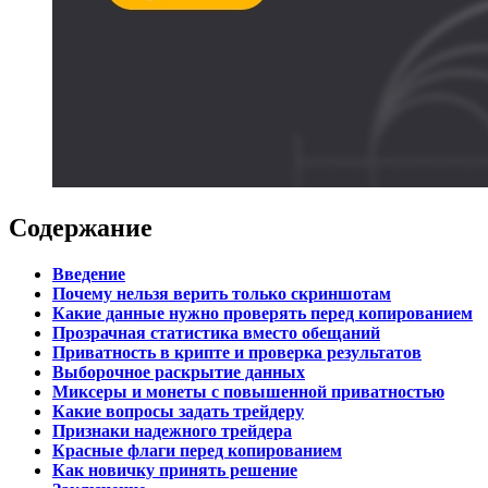
Содержание
Введение
Почему нельзя верить только скриншотам
Какие данные нужно проверять перед копированием
Прозрачная статистика вместо обещаний
Приватность в крипте и проверка результатов
Выборочное раскрытие данных
Миксеры и монеты с повышенной приватностью
Какие вопросы задать трейдеру
Признаки надежного трейдера
Красные флаги перед копированием
Как новичку принять решение