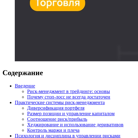
Содержание
Введение
Риск-менеджмент в трейдинге: основы
Почему стоп-лосс не всегда достаточен
Практические системы риск-менеджмента
Диверсификация портфеля
Размер позиции и управление капиталом
Соотношение риск/прибыль
Хеджирование и использование деривативов
Контроль маржи и плеча
Психология и дисциплина в управлении рисками