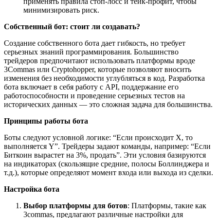
применять правила стоп-лосс и тейк-профит, чтобы
минимизировать риск.
Собственный бот: стоит ли создавать?
Создание собственного бота дает гибкость, но требует
серьезных знаний программирования. Большинство
трейдеров предпочитают использовать платформы вроде
3Commas или Cryptohopper, которые позволяют вносить
изменения без необходимости углубляться в код. Разработка
бота включает в себя работу с API, поддержание его
работоспособности и проведение серьезных тестов на
исторических данных — это сложная задача для большинства.
Принципы работы бота
Боты следуют условной логике: “Если происходит X, то
выполняется Y”. Трейдеры задают команды, например: “Если
Биткоин вырастет на 3%, продать”. Эти условия базируются
на индикаторах (скользящие средние, полосы Боллинджера и
т.д.), которые определяют момент входа или выхода из сделки.
Настройка бота
Выбор платформы для ботов
: Платформы, такие как
3commas, предлагают различные настройки для