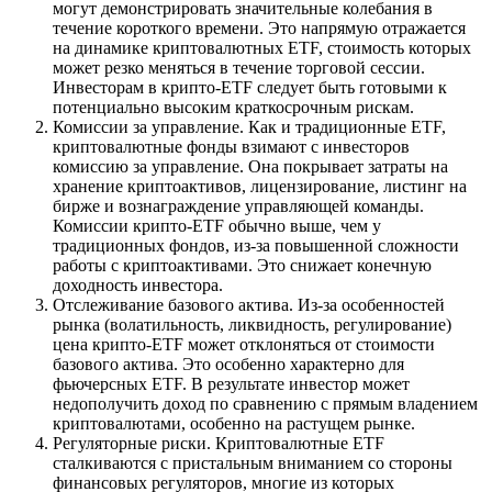
могут демонстрировать значительные колебания в
течение короткого времени. Это напрямую отражается
на динамике криптовалютных ETF, стоимость которых
может резко меняться в течение торговой сессии.
Инвесторам в крипто-ETF следует быть готовыми к
потенциально высоким краткосрочным рискам.
Комиссии за управление. Как и традиционные ETF,
криптовалютные фонды взимают с инвесторов
комиссию за управление. Она покрывает затраты на
хранение криптоактивов, лицензирование, листинг на
бирже и вознаграждение управляющей команды.
Комиссии крипто-ETF обычно выше, чем у
традиционных фондов, из-за повышенной сложности
работы с криптоактивами. Это снижает конечную
доходность инвестора.
Отслеживание базового актива. Из-за особенностей
рынка (волатильность, ликвидность, регулирование)
цена крипто-ETF может отклоняться от стоимости
базового актива. Это особенно характерно для
фьючерсных ETF. В результате инвестор может
недополучить доход по сравнению с прямым владением
криптовалютами, особенно на растущем рынке.
Регуляторные риски. Криптовалютные ETF
сталкиваются с пристальным вниманием со стороны
финансовых регуляторов, многие из которых