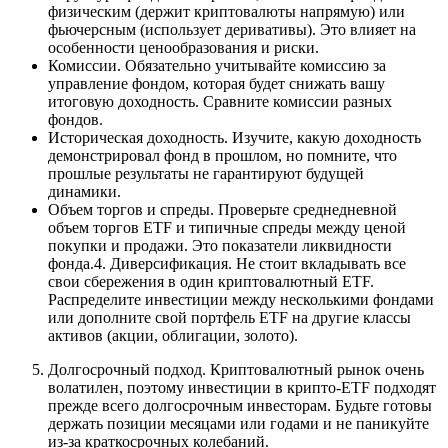
физическим (держит криптовалюты напрямую) или
фьючерсным (использует деривативы). Это влияет на
особенности ценообразования и риски.
Комиссии. Обязательно учитывайте комиссию за
управление фондом, которая будет снижать вашу
итоговую доходность. Сравните комиссии разных
фондов.
Историческая доходность. Изучите, какую доходность
демонстрировал фонд в прошлом, но помните, что
прошлые результаты не гарантируют будущей
динамики.
Объем торгов и спреды. Проверьте среднедневной
объем торгов ETF и типичные спреды между ценой
покупки и продажи. Это показатели ликвидности
фонда.4. Диверсификация. Не стоит вкладывать все
свои сбережения в один криптовалютный ETF.
Распределите инвестиции между несколькими фондами
или дополните свой портфель ETF на другие классы
активов (акции, облигации, золото).
Долгосрочный подход. Криптовалютный рынок очень
волатилен, поэтому инвестиции в крипто-ETF подходят
прежде всего долгосрочным инвесторам. Будьте готовы
держать позиции месяцами или годами и не паникуйте
из-за краткосрочных колебаний.