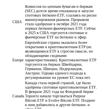
Комиссия по ценным бумагам и биржам
(SEC) долгое время отказывала в запуске
спотовых биткоин-ETF, ссылаясь на риски
манипулирования рынком. Прорывом
США
стало одобрение в октябре 2021 года
первых биткоин-фьючерсных ETF. Сейчас
в 2025 в США торгуются спотовые и
фьючерсные ETF на биткоин и эфир.
Европейские страны оказались более
открытыми к криптовалютным ETP (не
являющимися ETF в строгом смысле, но
обладающими сходными
Europe
характеристиками). Криптовалютные ETP
торгуются на биржах Швейцарии,
Германии, Швеции, Нидерландов,
Австрии. Однако единого подхода к
регулированию на уровне ЕС пока нет.
Канада стала первой страной, где были
одобрены спотовые криптовалютные ETF.
В феврале 2021 года на Фондовой бирже
Canada
Торонто начали торговаться Purpose
Bitcoin ETF и Evolve Bitcoin ETF. Позднее
к ним добавились и другие биткоин- и