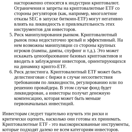
настороженно относятся к индустрии криптовалют.
Ограничения и запреты на криптовалютные ETF со
стороны регуляторов (как, например, многолетние
отказы SEC в запуске биткоин-ETF) могут негативно
влиять на ликвидность и привлекательность этих
инструментов для инвесторов.
Риск манипулирования рынком. Криптовалютный
рынок пока недостаточно зрелый и эффективный. На
нем возможны манипуляции со стороны крупных
игроков (пампы, дампы, спуфинг и т.д.). Это может
искажать ценообразование базовых криптоактивов и
вводить в заблуждение инвесторов, ориентирующихся
на динамику крипто-ETF.
Риск делистинга. Криптовалютный ETF может быть
делистингован с биржи в случае несоответствия
требованиям по ликвидности, регулированию или по
решению провайдера. В этом случае фонд будет
ликвидирован, а инвесторы получат денежную
компенсацию, которая может быть меньше
первоначальных инвестиций.
Инвесторам следует тщательно изучить эти риски и
критически оценить, насколько они готовы их принимать.
Криптовалютные ETF - это высокорискованные инструменты,
которые подходят далеко не всем категориям инвесторов.