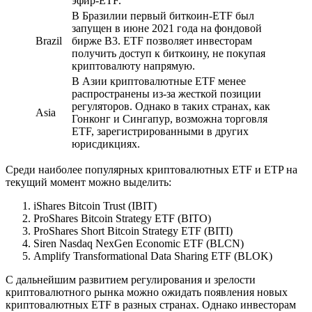
эфир-ETF.
В Бразилии первый биткоин-ETF был
запущен в июне 2021 года на фондовой
Brazil
бирже B3. ETF позволяет инвесторам
получить доступ к биткоину, не покупая
криптовалюту напрямую.
В Азии криптовалютные ETF менее
распространены из-за жесткой позиции
регуляторов. Однако в таких странах, как
Asia
Гонконг и Сингапур, возможна торговля
ETF, зарегистрированными в других
юрисдикциях.
Среди наиболее популярных криптовалютных ETF и ETP на
текущий момент можно выделить:
iShares Bitcoin Trust (IBIT)
ProShares Bitcoin Strategy ETF (BITO)
ProShares Short Bitcoin Strategy ETF (BITI)
Siren Nasdaq NexGen Economic ETF (BLCN)
Amplify Transformational Data Sharing ETF (BLOK)
С дальнейшим развитием регулирования и зрелости
криптовалютного рынка можно ожидать появления новых
криптовалютных ETF в разных странах. Однако инвесторам