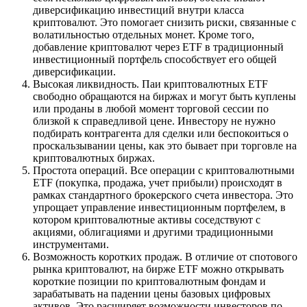
диверсификацию инвестиций внутри класса
криптовалют. Это помогает снизить риски, связанные с
волатильностью отдельных монет. Кроме того,
добавление криптовалют через ETF в традиционный
инвестиционный портфель способствует его общей
диверсификации.
Высокая ликвидность. Паи криптовалютных ETF
свободно обращаются на биржах и могут быть куплены
или проданы в любой момент торговой сессии по
близкой к справедливой цене. Инвестору не нужно
подбирать контрагента для сделки или беспокоиться о
проскальзывании цены, как это бывает при торговле на
криптовалютных биржах.
Простота операций. Все операции с криптовалютными
ETF (покупка, продажа, учет прибыли) происходят в
рамках стандартного брокерского счета инвестора. Это
упрощает управление инвестиционным портфелем, в
котором криптовалютные активы соседствуют с
акциями, облигациями и другими традиционными
инструментами.
Возможность коротких продаж. В отличие от спотового
рынка криптовалют, на бирже ETF можно открывать
короткие позиции по криптовалютным фондам и
зарабатывать на падении цены базовых цифровых
активов. Это расширяет возможности инвесторов по