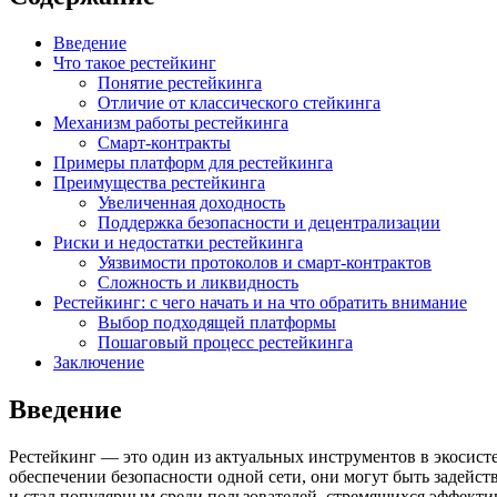
Введение
Что такое рестейкинг
Понятие рестейкинга
Отличие от классического стейкинга
Механизм работы рестейкинга
Смарт-контракты
Примеры платформ для рестейкинга
Преимущества рестейкинга
Увеличенная доходность
Поддержка безопасности и децентрализации
Риски и недостатки рестейкинга
Уязвимости протоколов и смарт-контрактов
Сложность и ликвидность
Рестейкинг: с чего начать и на что обратить внимание
Выбор подходящей платформы
Пошаговый процесс рестейкинга
Заключение
Введение
Рестейкинг — это один из актуальных инструментов в экосист
обеспечении безопасности одной сети, они могут быть задейс
и стал популярным среди пользователей, стремящихся эффекти