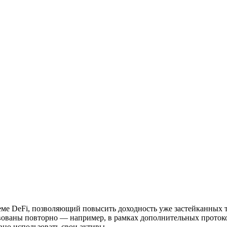
еме DeFi, позволяющий повысить доходность уже застейканных т
твованы повторно — например, в рамках дополнительных проток
вно использовать свои активы.