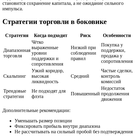
становится сохранение капитала, а не ожидание сильного
импульса.
Стратегии торговли в боковике
Стратегия
Когда подходит
Риск
Особенности
Чётко
Покупка у
выраженные
Низкий при
Диапазонная
поддержки,
уровни
соблюдении
торговля
продажа у
поддержки и
правил
сопротивления
сопротивления
Узкий коридор,
Частые сделки,
Скальпинг
высокая
Средний
контроль
ликвидность
комиссий
Недостаток
Трендовые
Не подходят для
Повышенный
продолжения
стратегии
флэта
движения
Дополнительные рекомендации:
Уменьшать размер позиции
Фиксировать прибыль внутри диапазона
Не рассчитывать на сильный пробой без подтверждения