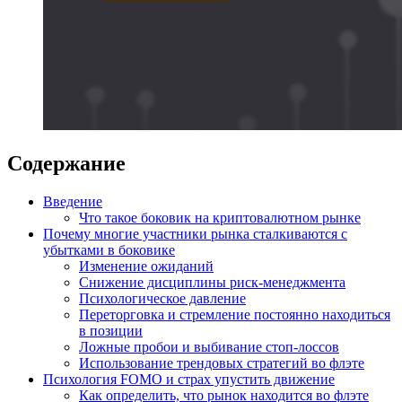
Содержание
Введение
Что такое боковик на криптовалютном рынке
Почему многие участники рынка сталкиваются с
убытками в боковике
Изменение ожиданий
Снижение дисциплины риск-менеджмента
Психологическое давление
Переторговка и стремление постоянно находиться
в позиции
Ложные пробои и выбивание стоп-лоссов
Использование трендовых стратегий во флэте
Психология FOMO и страх упустить движение
Как определить, что рынок находится во флэте