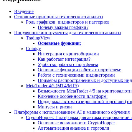
Введение
Основные принципы технического анализа
Роль графиков, индикаторов и паттернов
Почему важны графики?
Популярные инструменты для технического анализа
TradingView
Основные функции:
Coinigy
Интеграция с криптобиржами
Как работает интеграция?
Удобство работы с портфелем
Основные функции работы с портфелем:
Работа с техническими индикаторами
Примеры распространенных и доступных инди
MetaTrader 4/5 (MT4/MT5)
Возможности MetaTrader 4/5 на криптовалют
Ключевые особенности платформ:
Поддержка автоматизированной торговли (то
Минусы и риски
Платформы с использованием AI и машинного обучения
CryptoHopper: Платформа для автоматизированной
Основные возможности CryptoHopper
Автоматизация анализа и торговли