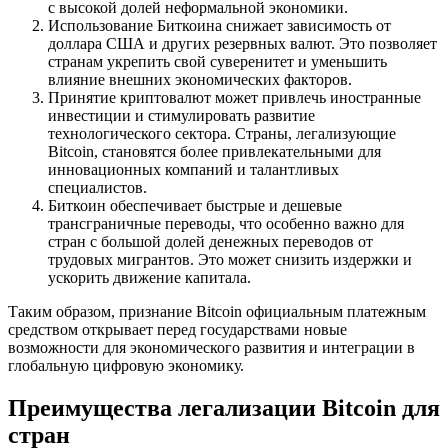
с высокой долей неформальной экономики.
Использование Биткоина снижает зависимость от
доллара США и других резервных валют. Это позволяет
странам укрепить свой суверенитет и уменьшить
влияние внешних экономических факторов.
Принятие криптовалют может привлечь иностранные
инвестиции и стимулировать развитие
технологического сектора. Страны, легализующие
Bitcoin, становятся более привлекательными для
инновационных компаний и талантливых
специалистов.
Биткоин обеспечивает быстрые и дешевые
трансграничные переводы, что особенно важно для
стран с большой долей денежных переводов от
трудовых мигрантов. Это может снизить издержки и
ускорить движение капитала.
Таким образом, признание Bitcoin официальным платежным
средством открывает перед государствами новые
возможности для экономического развития и интеграции в
глобальную цифровую экономику.
Преимущества легализации Bitcoin для
стран