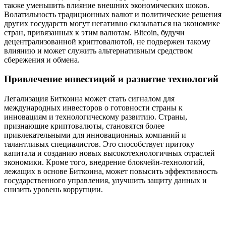
также уменьшить влияние внешних экономических шоков.
Волатильность традиционных валют и политические решения
других государств могут негативно сказываться на экономике
стран, привязанных к этим валютам. Bitcoin, будучи
децентрализованной криптовалютой, не подвержен такому
влиянию и может служить альтернативным средством
сбережения и обмена.
Привлечение инвестиций и развитие технологий
Легализация Биткоина может стать сигналом для
международных инвесторов о готовности страны к
инновациям и технологическому развитию. Страны,
признающие криптовалюты, становятся более
привлекательными для инновационных компаний и
талантливых специалистов. Это способствует притоку
капитала и созданию новых высокотехнологичных отраслей
экономики. Кроме того, внедрение блокчейн-технологий,
лежащих в основе Биткоина, может повысить эффективность
государственного управления, улучшить защиту данных и
снизить уровень коррупции.