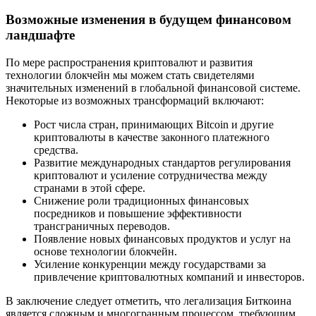
Возможные изменения в будущем финансовом
ландшафте
По мере распространения криптовалют и развития
технологии блокчейн мы можем стать свидетелями
значительных изменений в глобальной финансовой системе.
Некоторые из возможных трансформаций включают:
Рост числа стран, принимающих Bitcoin и другие
криптовалюты в качестве законного платежного
средства.
Развитие международных стандартов регулирования
криптовалют и усиление сотрудничества между
странами в этой сфере.
Снижение роли традиционных финансовых
посредников и повышение эффективности
трансграничных переводов.
Появление новых финансовых продуктов и услуг на
основе технологии блокчейн.
Усиление конкуренции между государствами за
привлечение криптовалютных компаний и инвесторов.
В заключение следует отметить, что легализация Биткоина
является сложным и многогранным процессом, требующим