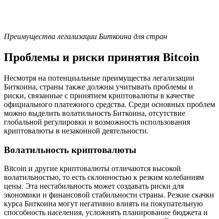
Преимущества легализации Биткоина для стран
Проблемы и риски принятия Bitcoin
Несмотря на потенциальные преимущества легализации
Биткоина, страны также должны учитывать проблемы и
риски, связанные с принятием криптовалюты в качестве
официального платежного средства. Среди основных проблем
можно выделить волатильность Биткоина, отсутствие
глобальной регулировки и возможность использования
криптовалюты в незаконной деятельности.
Волатильность криптовалюты
Bitcoin и другие криптовалюты отличаются высокой
волатильностью, то есть склонностью к резким колебаниям
цены. Эта нестабильность может создавать риски для
экономики и финансовой стабильности страны. Резкие скачки
курса Биткоина могут негативно влиять на покупательную
способность населения, усложнять планирование бюджета и