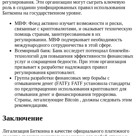
регулирования. Эти организации могут сыграть ключевую
роль в создании унифицированных правил использования
Биткоина на государственном уровне.
МВФ: Фонд активно изучает возможности и риски,
связанные с криптовалютами, и оказывает техническую
помощь странам, заинтересованным в их
регулировании. МВФ подчеркивает необходимость
международного сотрудничества в этой сфере.
Всемирный банк: Банк исследует потенциал блокчейн-
технологий для повышения эффективности финансовых
услуг и сокращения бедности. При этом организация
призывает к разработке надлежащих правил
регулирования криптовалют.
Группа разработки финансовых мер борьбы с
отмыванием денег (FATF): FATF установила стандарты
по предотвращению использования криптовалют для
отмывания денег и финансирования терроризма.
Страны, легализующие Bitcoin , должны следовать этим
рекомендациям.
Заключение
Легализация Биткоина в качестве официального платежного