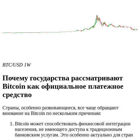
BTC/USD 1W
Почему государства рассматривают
Bitcoin как официальное платежное
средство
Страны, особенно развивающиеся, все чаще обращают
внимание на Bitcoin по нескольким причинам:
Bitcoin может способствовать финансовой интеграции
населения, не имеющего доступа к традиционным
банковским услугам. Это особенно актуально для стран